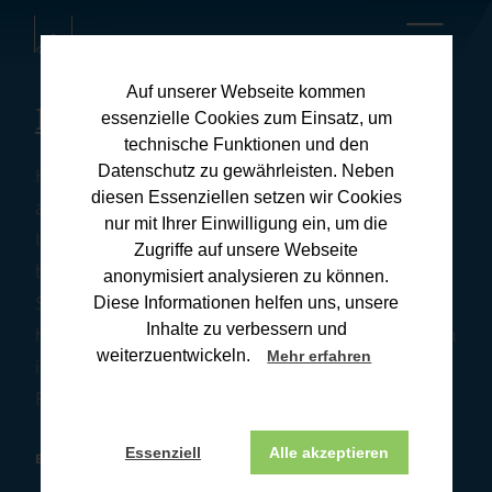
Auf unserer Webseite kommen
Kanzleiblog
essenzielle Cookies zum Einsatz, um
technische Funktionen und den
Datenschutz zu gewährleisten. Neben
Hier finden Sie umfassende Informationen zu
diesen Essenziellen setzen wir Cookies
aktuellen Steuerthemen und praxisnahen Tipps für
nur mit Ihrer Einwilligung ein, um die
Ihre Steuerangelegenheiten. Unsere Downloads
Zugriffe auf unsere Webseite
bieten Ihnen wertvolle Ressourcen, um Ihre
anonymisiert analysieren zu können.
Steuererklärung effizient und korrekt zu erstellen. Wir
Diese Informationen helfen uns, unsere
Inhalte zu verbessern und
halten Sie stets auf dem Laufenden über Änderungen
weiterzuentwickeln.
Mehr erfahren
im Steuerrecht und deren Auswirkungen. Wenn Sie
Fragen haben, melden Sie sich gerne bei uns.
Essenziell
Alle akzeptieren
BONN