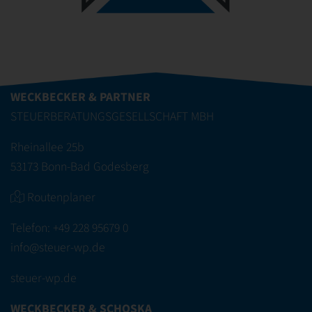
WECKBECKER & PARTNER
STEUERBERATUNGSGESELLSCHAFT MBH
Rheinallee 25b
53173 Bonn-Bad Godesberg
Routenplaner
Telefon:
+49 228 95679 0
info@steuer-wp.de
steuer-wp.de
WECKBECKER & SCHOSKA