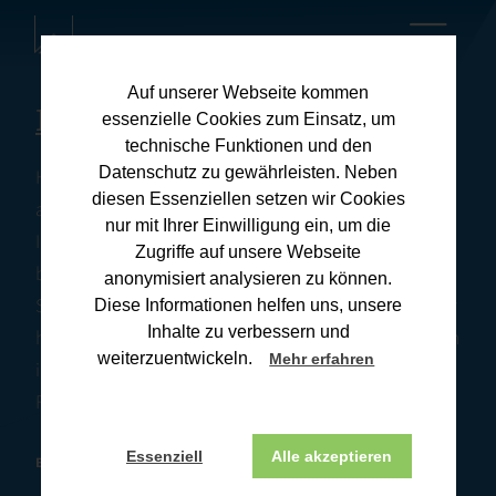
Auf unserer Webseite kommen
Kanzleiblog
essenzielle Cookies zum Einsatz, um
technische Funktionen und den
Datenschutz zu gewährleisten. Neben
Hier finden Sie umfassende Informationen zu
diesen Essenziellen setzen wir Cookies
aktuellen Steuerthemen und praxisnahen Tipps für
nur mit Ihrer Einwilligung ein, um die
Ihre Steuerangelegenheiten. Unsere Downloads
Zugriffe auf unsere Webseite
bieten Ihnen wertvolle Ressourcen, um Ihre
anonymisiert analysieren zu können.
Steuererklärung effizient und korrekt zu erstellen. Wir
Diese Informationen helfen uns, unsere
Inhalte zu verbessern und
halten Sie stets auf dem Laufenden über Änderungen
weiterzuentwickeln.
Mehr erfahren
im Steuerrecht und deren Auswirkungen. Wenn Sie
Fragen haben, melden Sie sich gerne bei uns.
Essenziell
Alle akzeptieren
BONN