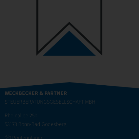
WECKBECKER & PARTNER
STEUERBERATUNGSGESELLSCHAFT MBH
Rheinallee 25b
53173 Bonn-Bad Godesberg
Routenplaner