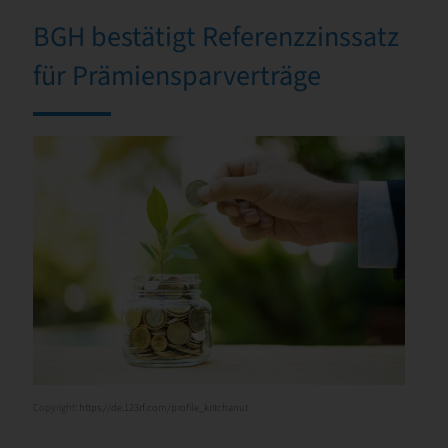
BGH bestätigt Referenzzinssatz
für Prämiensparverträge
Copyright:
https://de.123rf.com/profile_kritchanut