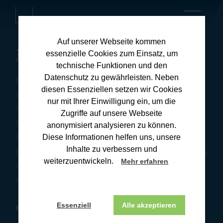
Auf unserer Webseite kommen
Kanzleiblog
essenzielle Cookies zum Einsatz, um
technische Funktionen und den
Datenschutz zu gewährleisten. Neben
Hier finden Sie umfassende Informationen zu
diesen Essenziellen setzen wir Cookies
aktuellen Steuerthemen und praxisnahen Tipps für
nur mit Ihrer Einwilligung ein, um die
Ihre Steuerangelegenheiten. Unsere Downloads
Zugriffe auf unsere Webseite
bieten Ihnen wertvolle Ressourcen, um Ihre
anonymisiert analysieren zu können.
Steuererklärung effizient und korrekt zu erstellen. Wir
Diese Informationen helfen uns, unsere
Inhalte zu verbessern und
halten Sie stets auf dem Laufenden über Änderungen
weiterzuentwickeln.
Mehr erfahren
im Steuerrecht und deren Auswirkungen. Wenn Sie
Fragen haben, melden Sie sich gerne bei uns.
Essenziell
Alle akzeptieren
BONN