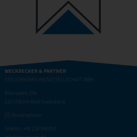
WECKBECKER & PARTNER
STEUERBERATUNGSGESELLSCHAFT MBH
Rheinallee 25b
53173 Bonn-Bad Godesberg
Routenplaner
Telefon:
+49 228 95679 0