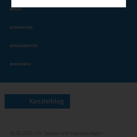
BRÜHL
EUSKIRCHEN
KÖNIGSWINTER
RHEINBACH
Kanzleiblog
04.01.2026 | Für Sparer und Kapitalanleger