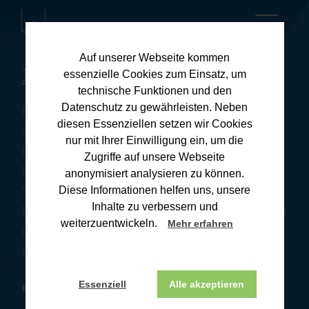
Auf unserer Webseite kommen
Kanzleiblog
essenzielle Cookies zum Einsatz, um
technische Funktionen und den
Datenschutz zu gewährleisten. Neben
Hier finden Sie umfassende Informationen zu
diesen Essenziellen setzen wir Cookies
aktuellen Steuerthemen und praxisnahen Tipps für
nur mit Ihrer Einwilligung ein, um die
Ihre Steuerangelegenheiten. Unsere Downloads
Zugriffe auf unsere Webseite
bieten Ihnen wertvolle Ressourcen, um Ihre
anonymisiert analysieren zu können.
Steuererklärung effizient und korrekt zu erstellen. Wir
Diese Informationen helfen uns, unsere
Inhalte zu verbessern und
halten Sie stets auf dem Laufenden über Änderungen
weiterzuentwickeln.
Mehr erfahren
im Steuerrecht und deren Auswirkungen. Wenn Sie
Fragen haben, melden Sie sich gerne bei uns.
Essenziell
Alle akzeptieren
BONN