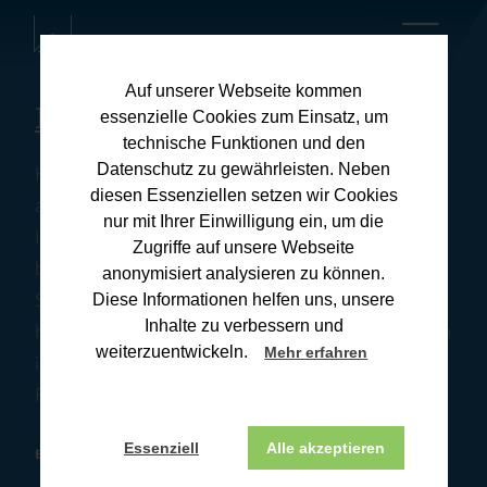
Auf unserer Webseite kommen
Kanzleiblog
essenzielle Cookies zum Einsatz, um
technische Funktionen und den
Datenschutz zu gewährleisten. Neben
Hier finden Sie umfassende Informationen zu
diesen Essenziellen setzen wir Cookies
aktuellen Steuerthemen und praxisnahen Tipps für
nur mit Ihrer Einwilligung ein, um die
Ihre Steuerangelegenheiten. Unsere Downloads
Zugriffe auf unsere Webseite
bieten Ihnen wertvolle Ressourcen, um Ihre
anonymisiert analysieren zu können.
Steuererklärung effizient und korrekt zu erstellen. Wir
Diese Informationen helfen uns, unsere
Inhalte zu verbessern und
halten Sie stets auf dem Laufenden über Änderungen
weiterzuentwickeln.
Mehr erfahren
im Steuerrecht und deren Auswirkungen. Wenn Sie
Fragen haben, melden Sie sich gerne bei uns.
Essenziell
Alle akzeptieren
BONN