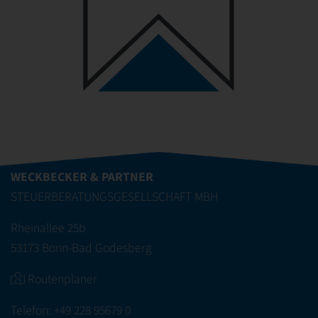
WECKBECKER & PARTNER
STEUERBERATUNGSGESELLSCHAFT MBH
Rheinallee 25b
53173 Bonn-Bad Godesberg
Routenplaner
Telefon:
+49 228 95679 0