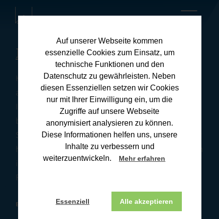
Auf unserer Webseite kommen
Kanzleiblog
essenzielle Cookies zum Einsatz, um
technische Funktionen und den
Datenschutz zu gewährleisten. Neben
Hier finden Sie umfassende Informationen zu
diesen Essenziellen setzen wir Cookies
aktuellen Steuerthemen und praxisnahen Tipps für
nur mit Ihrer Einwilligung ein, um die
Ihre Steuerangelegenheiten. Unsere Downloads
Zugriffe auf unsere Webseite
bieten Ihnen wertvolle Ressourcen, um Ihre
anonymisiert analysieren zu können.
Steuererklärung effizient und korrekt zu erstellen. Wir
Diese Informationen helfen uns, unsere
Inhalte zu verbessern und
halten Sie stets auf dem Laufenden über Änderungen
weiterzuentwickeln.
Mehr erfahren
im Steuerrecht und deren Auswirkungen. Wenn Sie
Fragen haben, melden Sie sich gerne bei uns.
Essenziell
Alle akzeptieren
BONN