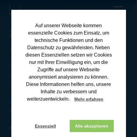
Auf unserer Webseite kommen
Kanzleiblog
essenzielle Cookies zum Einsatz, um
technische Funktionen und den
Datenschutz zu gewährleisten. Neben
Hier finden Sie umfassende Informationen zu
diesen Essenziellen setzen wir Cookies
aktuellen Steuerthemen und praxisnahen Tipps für
nur mit Ihrer Einwilligung ein, um die
Ihre Steuerangelegenheiten. Unsere Downloads
Zugriffe auf unsere Webseite
bieten Ihnen wertvolle Ressourcen, um Ihre
anonymisiert analysieren zu können.
Steuererklärung effizient und korrekt zu erstellen. Wir
Diese Informationen helfen uns, unsere
Inhalte zu verbessern und
halten Sie stets auf dem Laufenden über Änderungen
weiterzuentwickeln.
Mehr erfahren
im Steuerrecht und deren Auswirkungen. Wenn Sie
Fragen haben, melden Sie sich gerne bei uns.
Essenziell
Alle akzeptieren
BONN