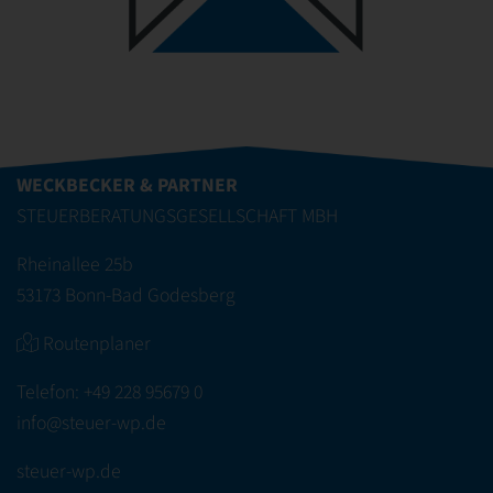
WECKBECKER & PARTNER
STEUERBERATUNGSGESELLSCHAFT MBH
Rheinallee 25b
53173 Bonn-Bad Godesberg
Routenplaner
Telefon:
+49 228 95679 0
info@steuer-wp.de
steuer-wp.de