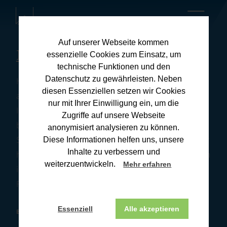
Auf unserer Webseite kommen
Kanzleiblog
essenzielle Cookies zum Einsatz, um
technische Funktionen und den
Datenschutz zu gewährleisten. Neben
Hier finden Sie umfassende Informationen zu
diesen Essenziellen setzen wir Cookies
aktuellen Steuerthemen und praxisnahen Tipps für
nur mit Ihrer Einwilligung ein, um die
Ihre Steuerangelegenheiten. Unsere Downloads
Zugriffe auf unsere Webseite
bieten Ihnen wertvolle Ressourcen, um Ihre
anonymisiert analysieren zu können.
Steuererklärung effizient und korrekt zu erstellen. Wir
Diese Informationen helfen uns, unsere
Inhalte zu verbessern und
halten Sie stets auf dem Laufenden über Änderungen
weiterzuentwickeln.
Mehr erfahren
im Steuerrecht und deren Auswirkungen. Wenn Sie
Fragen haben, melden Sie sich gerne bei uns.
Essenziell
Alle akzeptieren
BONN