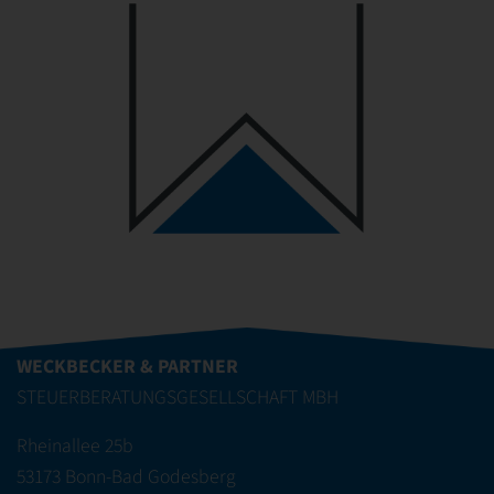
WECKBECKER & PARTNER
STEUERBERATUNGSGESELLSCHAFT MBH
Rheinallee 25b
53173 Bonn-Bad Godesberg