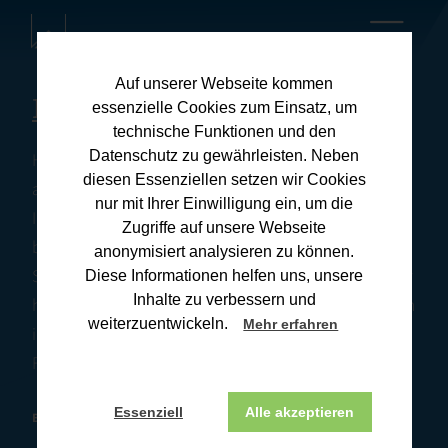
Auf unserer Webseite kommen
Kanzleiblog
essenzielle Cookies zum Einsatz, um
technische Funktionen und den
Datenschutz zu gewährleisten. Neben
Hier finden Sie umfassende Informationen zu
diesen Essenziellen setzen wir Cookies
aktuellen Steuerthemen und praxisnahen Tipps für
nur mit Ihrer Einwilligung ein, um die
Ihre Steuerangelegenheiten. Unsere Downloads
Zugriffe auf unsere Webseite
bieten Ihnen wertvolle Ressourcen, um Ihre
anonymisiert analysieren zu können.
Steuererklärung effizient und korrekt zu erstellen. Wir
Diese Informationen helfen uns, unsere
Inhalte zu verbessern und
halten Sie stets auf dem Laufenden über Änderungen
weiterzuentwickeln.
Mehr erfahren
im Steuerrecht und deren Auswirkungen. Wenn Sie
Fragen haben, melden Sie sich gerne bei uns.
Essenziell
Alle akzeptieren
BONN