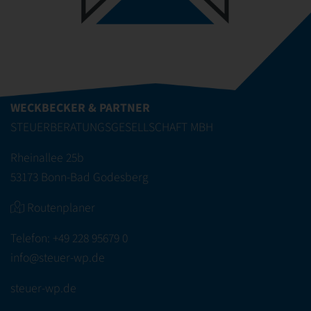
WECKBECKER & PARTNER
STEUERBERATUNGSGESELLSCHAFT MBH
Rheinallee 25b
53173 Bonn-Bad Godesberg
Routenplaner
Telefon:
+49 228 95679 0
info@steuer-wp.de
steuer-wp.de