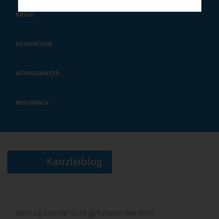
BRÜHL
EUSKIRCHEN
KÖNIGSWINTER
RHEINBACH
Kanzleiblog
Beitrag konnte nicht gefunden werden!