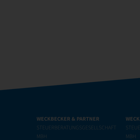
WECKBECKER & PARTNER
WECK
STEUERBERATUNGSGESELLSCHAFT
STEU
MBH
MBH