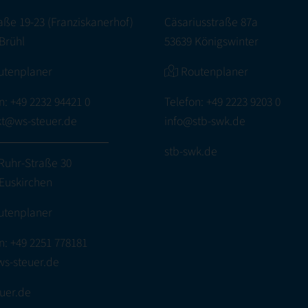
aße 19-23 (Franziskanerhof)
Cäsariusstraße 87a
Brühl
53639 Königswinter
utenplaner
Routenplaner
n:
+49 2232 94421 0
Telefon:
+49 2223 9203 0
kt@ws-steuer.de
info@stb-swk.de
stb-swk.de
Ruhr-Straße 30
Euskirchen
utenplaner
n:
+49 2251 778181
ws-steuer.de
uer.de