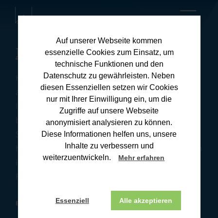
Auf unserer Webseite kommen
Kanzleiblog
essenzielle Cookies zum Einsatz, um
technische Funktionen und den
Datenschutz zu gewährleisten. Neben
Hier finden Sie umfassende Informationen zu
diesen Essenziellen setzen wir Cookies
aktuellen Steuerthemen und praxisnahen Tipps für
nur mit Ihrer Einwilligung ein, um die
Ihre Steuerangelegenheiten. Unsere Downloads
Zugriffe auf unsere Webseite
bieten Ihnen wertvolle Ressourcen, um Ihre
anonymisiert analysieren zu können.
Steuererklärung effizient und korrekt zu erstellen. Wir
Diese Informationen helfen uns, unsere
Inhalte zu verbessern und
halten Sie stets auf dem Laufenden über Änderungen
weiterzuentwickeln.
Mehr erfahren
im Steuerrecht und deren Auswirkungen. Wenn Sie
Fragen haben, melden Sie sich gerne bei uns.
Essenziell
Alle akzeptieren
BONN