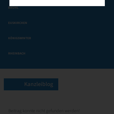
BRÜHL
EUSKIRCHEN
KÖNIGSWINTER
RHEINBACH
Kanzleiblog
Beitrag konnte nicht gefunden werden!