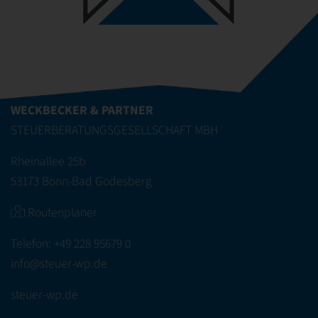
WECKBECKER & PARTNER
STEUERBERATUNGSGESELLSCHAFT MBH
Rheinallee 25b
53173 Bonn-Bad Godesberg
Routenplaner
Telefon:
+49 228 95679 0
info@steuer-wp.de
steuer-wp.de