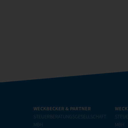
WECKBECKER & PARTNER
WECK
STEUERBERATUNGSGESELLSCHAFT
STEU
MBH
MBH