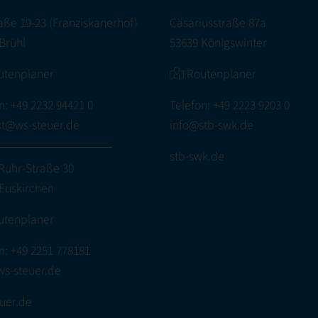
aße 19-23 (Franziskanerhof)
Cäsariusstraße 87a
Brühl
53639 Königswinter
utenplaner
Routenplaner
n:
+49 2232 94421 0
Telefon:
+49 2223 9203 0
kt@ws-steuer.de
info@stb-swk.de
stb-swk.de
Ruhr-Straße 30
Euskirchen
utenplaner
n:
+49 2251 778181
ws-steuer.de
uer.de