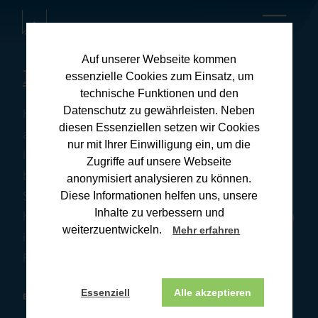
Auf unserer Webseite kommen
Kanzleiblog
essenzielle Cookies zum Einsatz, um
technische Funktionen und den
Datenschutz zu gewährleisten. Neben
Hier finden Sie umfassende Informationen zu
diesen Essenziellen setzen wir Cookies
aktuellen Steuerthemen und praxisnahen Tipps für
nur mit Ihrer Einwilligung ein, um die
Ihre Steuerangelegenheiten. Unsere Downloads
Zugriffe auf unsere Webseite
bieten Ihnen wertvolle Ressourcen, um Ihre
anonymisiert analysieren zu können.
Steuererklärung effizient und korrekt zu erstellen. Wir
Diese Informationen helfen uns, unsere
Inhalte zu verbessern und
halten Sie stets auf dem Laufenden über Änderungen
weiterzuentwickeln.
Mehr erfahren
im Steuerrecht und deren Auswirkungen. Wenn Sie
Fragen haben, melden Sie sich gerne bei uns.
Essenziell
Alle akzeptieren
BONN