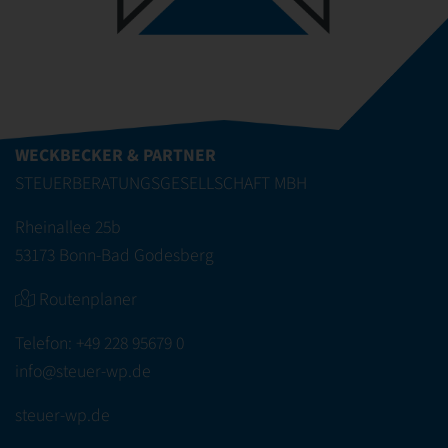
WECKBECKER & PARTNER
STEUERBERATUNGSGESELLSCHAFT MBH
Rheinallee 25b
53173 Bonn-Bad Godesberg
Routenplaner
Telefon:
+49 228 95679 0
info@steuer-wp.de
steuer-wp.de