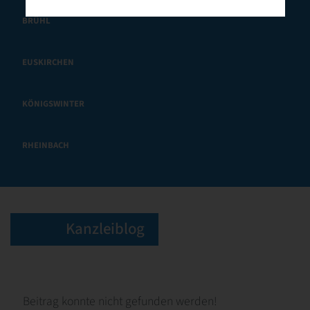
BRÜHL
EUSKIRCHEN
KÖNIGSWINTER
RHEINBACH
Kanzleiblog
Beitrag konnte nicht gefunden werden!